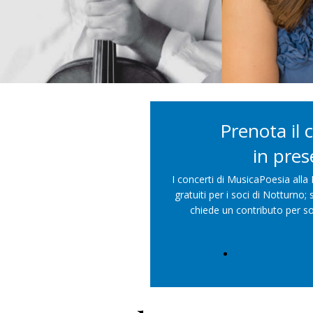
Prenota il
in pre
I concerti di MusicaPoesia all
gratuiti per i soci di Notturno
chiede un contributo per so
PRENOTA