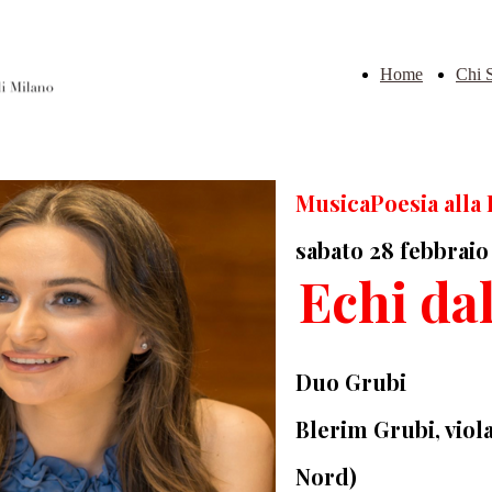
Home
Chi 
MusicaPoesia alla
sabato 28 febbraio
Echi da
Duo Grubi
Blerim Grubi, viol
Nord)