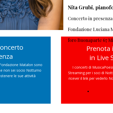
Nita Grubi, pianof
Concerto in presenza
Fondazione Luciana 
foro Buonaparte 67 M
 concerto
Prenota 
senza
in Live
a Fondazione Matalon sono
I concerti di MusicaPoes
; se non sei socio Notturno
Streaming per i soci di Not
stenere le sue attività
ricever il link per vederlo 
PRENOTA