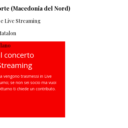
orte (Macedonia del Nord)
 e Live Streaming
Matalon
ilano
il concerto
 Streaming
ia vengono trasmessi in Live
turno; se non sei socio ma vuoi
Notturno ti chiede un contributo.