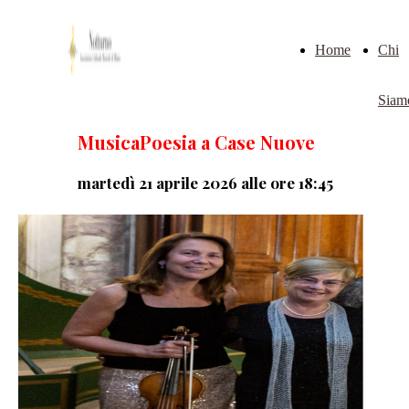
Home
Chi
Siam
MusicaPoesia a Case Nuove
martedì 21 aprile 2026 alle ore 18:45