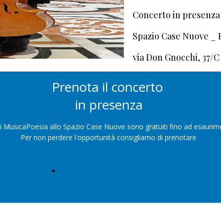
Concerto in presenza
Spazio Case Nuove _
via Don Gnocchi, 37/C
Prenota il concerto
in presenza
 di MusicaPoesia allo Spazio Case Nuove sono gratuiti fino ad esaurim
Per non perdere l'opportunità consigliamo di prenotare
PRENOTA