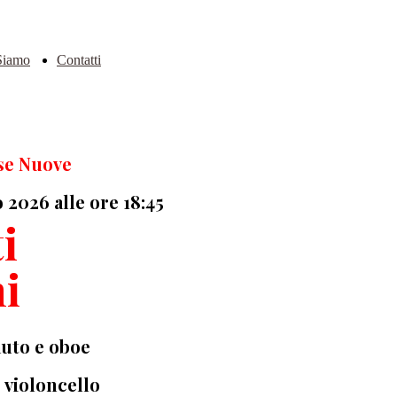
Siamo
Contatti
se Nuove
 2026 alle ore 18:45
ti
i
auto e oboe
 violoncello