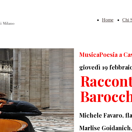
Home
Chi 
MusicaPoesia a Ca
giovedì 19 febbraio
Raccon
Barocch
Michele Favaro, fl
Marlise Goidanich,