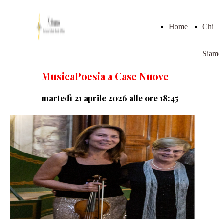
Home
Chi
Siam
MusicaPoesia a Case Nuove
martedì 21 aprile 2026 alle ore 18:45