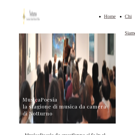
Home
Chi
Siam
MusicaPoesia
la stagione di musica da camera
di Notturno